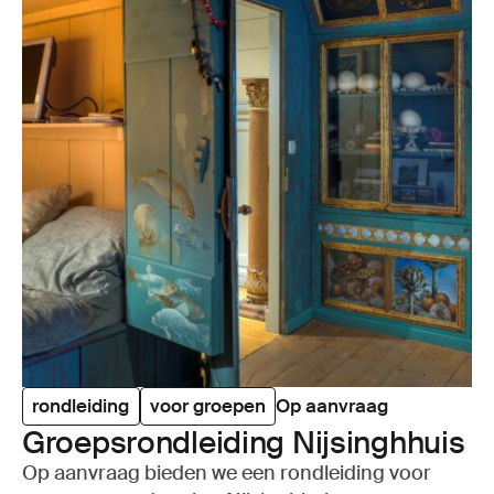
rondleiding
voor groepen
Op aanvraag
Groeps­rond­lei­ding Nijs­ingh­huis
Op aanvraag bieden we een rondleiding voor