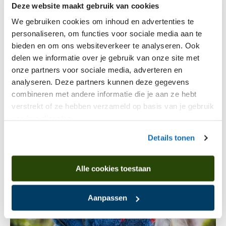
Deze website maakt gebruik van cookies
15 juli 2025 t/m 30 november 2035
We gebruiken cookies om inhoud en advertenties te
Ont­dek Dren­the | Het Nijs­ingh­
personaliseren, om functies voor sociale media aan te
huis
bieden en om ons websiteverkeer te analyseren. Ook
Het Drents Museum heeft een webapp
delen we informatie over je gebruik van onze site met
ontwikkeld die de collectie verbindt met
onze partners voor sociale media, adverteren en
bijzondere locaties in Drenthe.
Ontdek Drenthe
is
analyseren. Deze partners kunnen deze gegevens
gemaakt bij de collectiepresentatie
Labyrinthia
combineren met andere informatie die je aan ze hebt
en verwijst naar elf locaties en musea in de
verstrekt of ze hebben verzameld op basis van je gebruik
provincie.
van hun diensten.
Details tonen
Alle cookies toestaan
Aanpassen