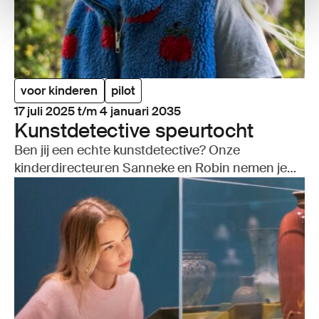
voor kinderen
pilot
17 juli 2025 t/m 4 januari 2035
Kunst­de­tec­ti­ve speur­tocht
Ben jij een echte kunstdetective? Onze
kinderdirecteuren Sanneke en Robin nemen je
mee door de museumtuin en gaan op zoek naar
verborgen parels...