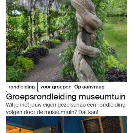
rondleiding
voor groepen
Op aanvraag
Groeps­rond­lei­ding muse­um­tuin
Wil je met jouw eigen gezelschap een rondleiding
volgen door de museumtuin? Dat kan!