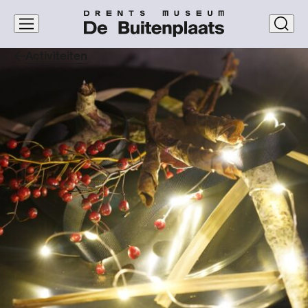
Navigatie
clos
overslaan
Activiteiten