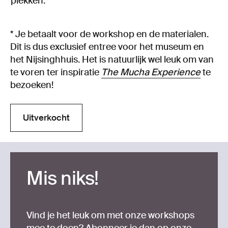
plekken:
* Je betaalt voor de workshop en de materialen.
Dit is dus exclusief entree voor het museum en
het Nijsinghhuis. Het is natuurlijk wel leuk om van
te voren ter inspiratie
The Mucha Experience
te
bezoeken!
Uitverkocht
Uitverkocht
Mis niks!
Vind je het leuk om met onze workshops
mee te doen? Abonneer je dan op onze