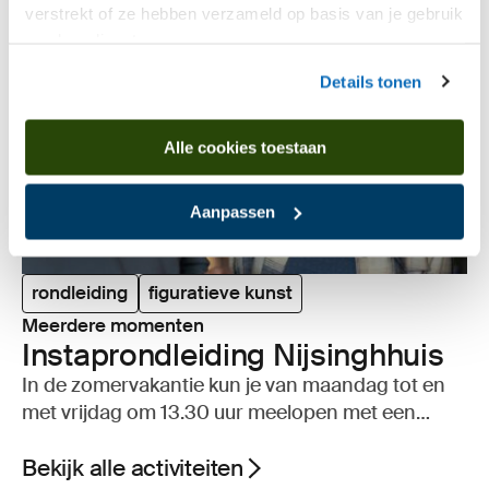
verstrekt of ze hebben verzameld op basis van je gebruik
van hun diensten.
Details tonen
Alle cookies toestaan
Aanpassen
rondleiding
figuratieve kunst
Meerdere momenten
Instaprond­lei­ding Nijs­ingh­huis
In de zomervakantie kun je van maandag tot en
met vrijdag om 13.30 uur meelopen met een
rondleiding door het Nijsinghhuis.
Bekijk alle activiteiten