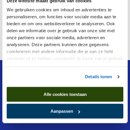
Deze website maakt gebruik van cookies
Ontdek de voordelen en meld je aan
Ontdek de voordelen en meld je aan
We gebruiken cookies om inhoud en advertenties te
personaliseren, om functies voor sociale media aan te
bieden en om ons websiteverkeer te analyseren. Ook
delen we informatie over je gebruik van onze site met
onze partners voor sociale media, adverteren en
analyseren. Deze partners kunnen deze gegevens
Home
DMDB Vrienden
combineren met andere informatie die je aan ze hebt
verstrekt of ze hebben verzameld op basis van je gebruik
van hun diensten.
Drents Museum De Buitenplaats
Details tonen
Hoofdweg 76, 9761 EK Eelde
050 309 5818
Alle cookies toestaan
Aanpassen
Openingstijden