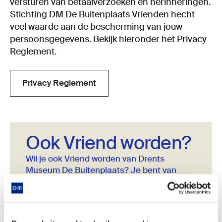
versturen van betaalverzoeken en herinneringen.
Stichting DM De Buitenplaats Vrienden hecht
veel waarde aan de bescherming van jouw
persoonsgegevens. Bekijk hieronder het Privacy
Reglement.
Privacy Reglement
Privacy Reglement
Ook Vriend worden?
Wil je ook Vriend worden van Drents
Museum De Buitenplaats? Je bent van
harte welkom! Voor €45 per jaar geniet je
van de vele oordelen, zoals gratis toegang,
Vriendenbijeenkomsten en het DM
Magazine.