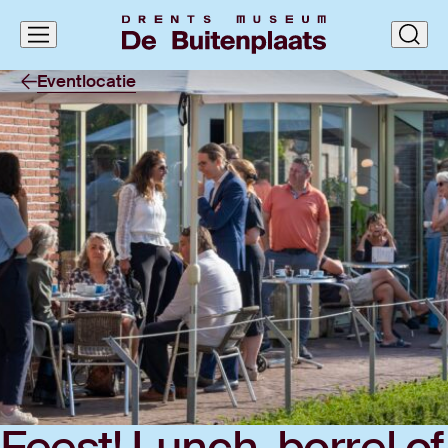
Navigatie
clos
overslaan
Eventlocatie
Feest! Lunch, bor­rel of