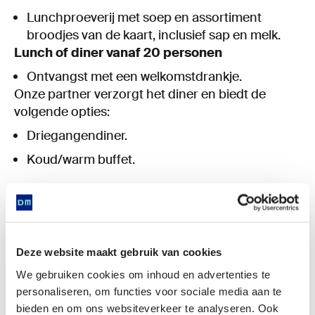
Lunchproeverij met soep en assortiment
broodjes van de kaart, inclusief sap en melk.
Lunch of diner vanaf 20 personen
Ontvangst met een welkomstdrankje.
Onze partner verzorgt het diner en biedt de
volgende opties:
Driegangendiner.
Koud/warm buffet.
Tip: bezoek ook het museum!
Deze website maakt gebruik van cookies
Combineer jouw feest met een bezoek aan onze
We gebruiken cookies om inhoud en advertenties te
tentoonstelling, het Nijsinghhuis of een
personaliseren, om functies voor sociale media aan te
wandeling door de tuin. Een rondleiding met een
bieden en om ons websiteverkeer te analyseren. Ook
gids is ook mogelijk.