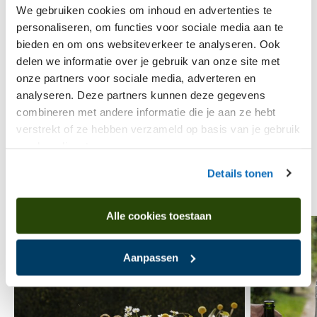
offerte ontvangen? Neem dan contact op
We gebruiken cookies om inhoud en advertenties te
met Annette Offringa via
personaliseren, om functies voor sociale media aan te
a.offringa@drentsmuseum.nl of vul het
bieden en om ons websiteverkeer te analyseren. Ook
aanvraagformulier in. Van maandag t/m
delen we informatie over je gebruik van onze site met
donderdag zijn we telefonisch bereikbaar
onze partners voor sociale media, adverteren en
op 050 - 309 58 18.
analyseren. Deze partners kunnen deze gegevens
combineren met andere informatie die je aan ze hebt
Aanvraagformulier
Aanvraagformulier
verstrekt of ze hebben verzameld op basis van je gebruik
van hun diensten.
Details tonen
Alle cookies toestaan
Aanpassen