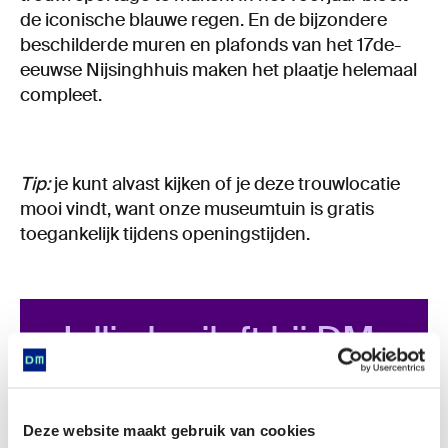
de iconische blauwe regen. En de bijzondere
beschilderde muren en plafonds van het 17de-
eeuwse Nijsinghhuis maken het plaatje helemaal
compleet.
Tip:
je kunt alvast kijken of je deze trouwlocatie
mooi vindt, want onze museumtuin is gratis
toegankelijk tijdens openingstijden.
Jullie bruiloft bij DM
De Buitenplaats?
Wil je meer weten over trouwen bij Drents
Deze website maakt gebruik van cookies
Museum De Buitenplaats of vrijblijvend een