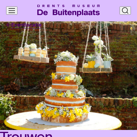
Navigatie
clos
overslaan
Eventlocatie
Trou­wen