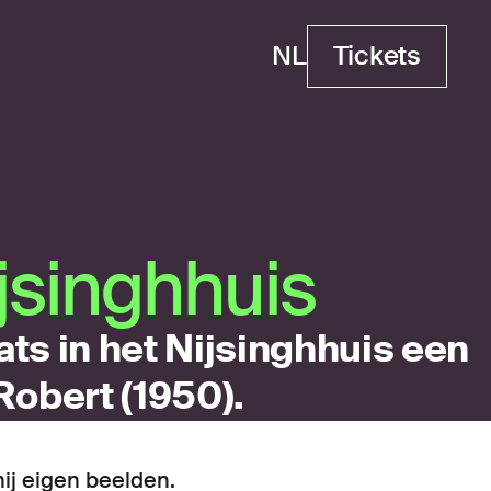
NL
Tickets
Tickets
s­ingh­huis
ts in het Nijsinghhuis een
Robert (1950).
hij eigen beelden.