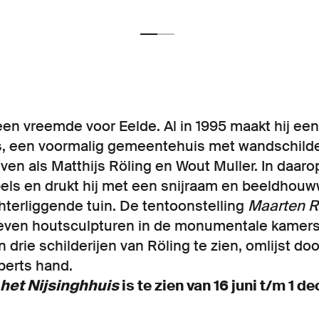
en vreemde voor Eelde. Al in 1995 maakt hij een 
s, een voormalig gemeentehuis met wandschild
even als Matthijs Röling en Wout Muller. In daar
els en drukt hij met een snijraam en beeldhouw
chterliggende tuin. De tentoonstelling
Maarten R
even houtsculpturen in de monumentale kamers
n drie schilderijen van Röling te zien, omlijst d
berts hand.
het Nijsinghhuis
is te zien van 16 juni t/m 1 