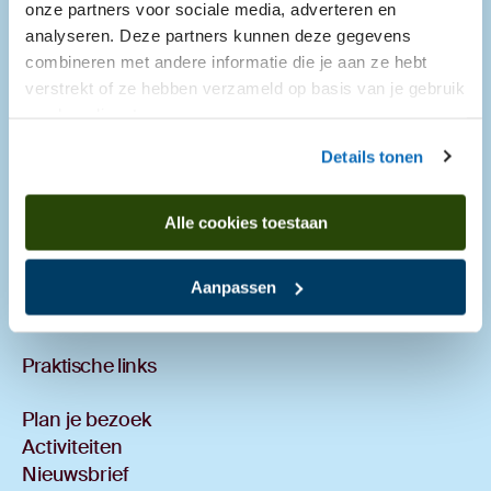
Drents Museum De Buitenplaats
onze partners voor sociale media, adverteren en
analyseren. Deze partners kunnen deze gegevens
Hoofdweg 76, 9761 EK Eelde
combineren met andere informatie die je aan ze hebt
050 309 5818
verstrekt of ze hebben verzameld op basis van je gebruik
van hun diensten.
Details tonen
Openingstijden
Alle cookies toestaan
Het museum is morgen open van 11.00 uur tot
17.00 uur.
Bekijk alle openingstijden.
Aanpassen
Praktische links
Plan je bezoek
Activiteiten
Nieuwsbrief