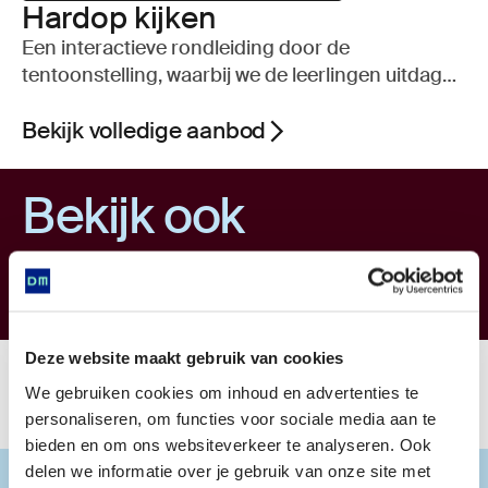
Hard­op kij­ken
Een interactieve rondleiding door de
tentoonstelling, waarbij we de leerlingen uitdagen
hun mening te formuleren rond de werken op
zaal. Daarnaast geven we informatie over het
Bekijk volledige aanbod
maakproces, relevante beeldende begrippen en
enige kunsthistorische context.
Bekijk ook
Basisonderwijs
Deze website maakt gebruik van cookies
Home
Onderwijs
Voortgezet onderwijs
We gebruiken cookies om inhoud en advertenties te
personaliseren, om functies voor sociale media aan te
bieden en om ons websiteverkeer te analyseren. Ook
delen we informatie over je gebruik van onze site met