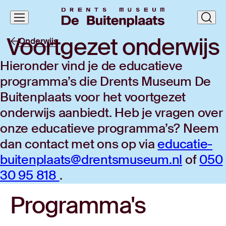
Navigatie
clos
overslaan
Voort­ge­zet onder­wijs
Onderwijs
Hieronder vind je de educatieve
programma’s die Drents Museum De
Buitenplaats voor het voortgezet
onderwijs aanbiedt. Heb je vragen over
onze educatieve programma’s? Neem
dan contact met ons op via
educatie-
buitenplaats@drentsmuseum.nl
of
050
30 95 818
.
Programma's